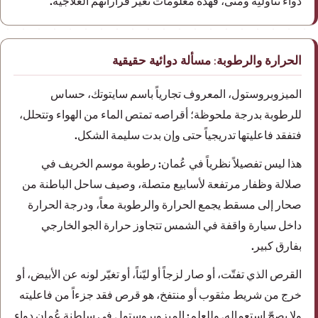
دواء تناولتِه ومتى، فهذه معلومات تغيّر قراراتهم العلاجية.
الحرارة والرطوبة: مسألة دوائية حقيقية
الميزوبروستول، المعروف تجارياً باسم سايتوتك، حساس
للرطوبة بدرجة ملحوظة؛ أقراصه تمتص الماء من الهواء وتتحلل،
فتفقد فاعليتها تدريجياً حتى وإن بدت سليمة الشكل.
هذا ليس تفصيلاً نظرياً في عُمان: رطوبة موسم الخريف في
صلالة وظفار مرتفعة لأسابيع متصلة، وصيف ساحل الباطنة من
صحار إلى مسقط يجمع الحرارة والرطوبة معاً، ودرجة الحرارة
داخل سيارة واقفة في الشمس تتجاوز حرارة الجو الخارجي
بفارق كبير.
القرص الذي تفتّت، أو صار لزجاً أو ليّناً، أو تغيّر لونه عن الأبيض، أو
خرج من شريط مثقوب أو منتفخ، هو قرص فقد جزءاً من فاعليته
ولا يصحّ استعماله. وللعلم: الميزوبروستول في سلطنة عُمان دواء