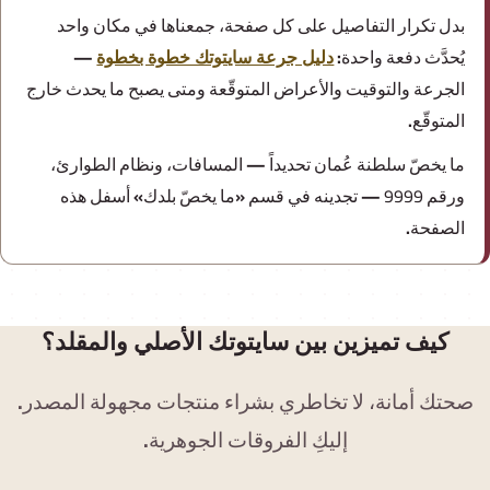
بدل تكرار التفاصيل على كل صفحة، جمعناها في مكان واحد
يُحدَّث دفعة واحدة:
دليل جرعة سايتوتك خطوة بخطوة
—
الجرعة والتوقيت والأعراض المتوقّعة ومتى يصبح ما يحدث خارج
المتوقّع.
ما يخصّ سلطنة عُمان تحديداً — المسافات، ونظام الطوارئ،
ورقم
9999
— تجدينه في قسم «ما يخصّ بلدك» أسفل هذه
الصفحة.
كيف تميزين بين سايتوتك الأصلي والمقلد؟
صحتك أمانة، لا تخاطري بشراء منتجات مجهولة المصدر.
إليكِ الفروقات الجوهرية.