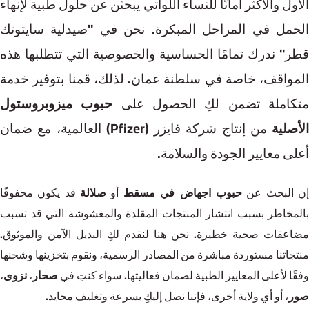
الأول والأكثر أمانًا للنساء اللواتي يبحثن عن حلول طبية لإنهاء
الحمل في المراحل المبكرة. نحن في "صيدلية سايتوتك
قطر" ندرك تمامًا الحساسية والخصوصية التي تتطلبها هذه
المواقف، خاصة في سلطنة عمان. لذلك، قمنا بتوفير خدمة
تكاملة تضمن لكِ الحصول على
حبوب ميزوبروستول
الأصلية
من إنتاج شركة فايزر (⁨Pfizer⁩) العالمية، مع ضمان
أعلى معايير الجودة والسلامة.
ن البحث عن
حبوب اجهاض في مسقط
أو
صلالة
قد يكون محفوفًا
بالمخاطر بسبب انتشار المنتجات المقلدة والمغشوشة التي قد تسبب
مضاعفات صحية خطيرة. نحن هنا لنقدم لكِ البديل الآمن والموثوق.
منتجاتنا مستوردة مباشرة من المصادر الرسمية، ونقوم بتخزينها وشحنها
فقًا لأعلى المعايير الطبية لضمان فعاليتها. سواء كنتِ في
صحار
،
نزوى
،
صور
، أو أي ولاية أخرى، فإننا نصل إليكِ بسرعة وتغليف محايد.