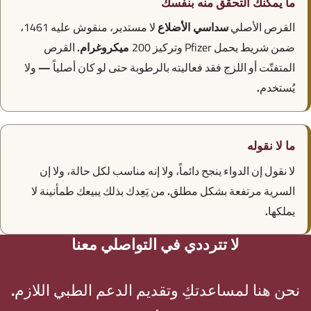
ما يمكنك التحقق منه بنفسك
القرص الأصلي
سداسي الأضلاع
لا مستدير، منقوش عليه
1461
،
ضمن شريط يحمل
Pfizer
وتركيز
200 ميكروغرام
. القرص
المتفتّت أو اللزج فقد فعاليته بالرطوبة حتى لو كان أصلياً — ولا
يُستخدم.
ما لا نقوله
لا نقول إن الدواء ينجح دائماً، ولا إنه مناسب لكل حالة، ولا إن
السرية مرتفعة بشكل مطلق. من يَعِدك بذلك يبيعك طمأنينة لا
يملكها.
لا تترددي في التواصلي معنا
نحن هنا لمساعدتكِ وتقديم الدعم الطبي اللازم.