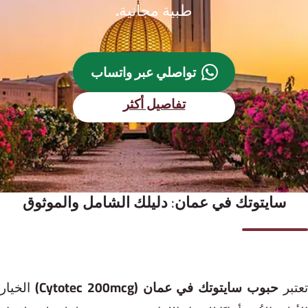
طبية مجانية.
تواصلي عبر واتساب
(يفتح في نافذة جديدة)
تفاصيل أكثر
سايتوتك في عمان: دليلك الشامل والموثوق
عتبر
حبوب سايتوتك في عمان
(⁨⁨⁨Cytotec⁩ 200⁩mcg⁩) الخيار