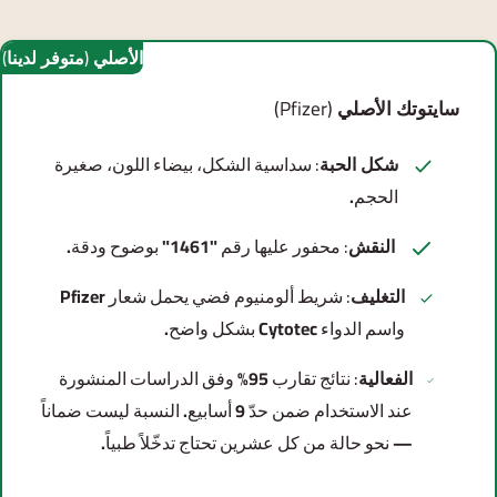
الأصلي (متوفر لدينا)
سايتوتك الأصلي (⁨Pfizer⁩)
شكل الحبة:
سداسية الشكل، بيضاء اللون، صغيرة
الحجم.
النقش:
محفور عليها رقم "1461" بوضوح ودقة.
التغليف:
واسم الدواء ⁨Cytotec⁩ بشكل واضح.
الفعالية:
نتائج تقارب 95% وفق الدراسات المنشورة
عند الاستخدام ضمن حدّ 9 أسابيع. النسبة ليست ضماناً
— نحو حالة من كل عشرين تحتاج تدخّلاً طبياً.