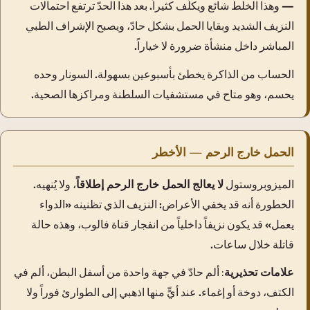
— وهذا الخلط شائع ويكلّف كثيراً. بعد هذا الحدّ ترتفع احتمالات
النزيف الشديد وبقايا الحمل بشكل حادّ، ويصبح الإشراف الطبي
المباشر داخل منشأة ضرورة لا خياراً.
الحساب من الذاكرة يخطئ بأسبوعين بسهولة. السونار وحده
يحسم، وهو متاح في مستشفيات السلطنة ومراكزها الصحية.
الحمل خارج الرحم — الأخطر
الميزوبروستول
لا يعالج الحمل خارج الرحم إطلاقاً
، ولا يُنهيه.
الخطورة أنه قد يخفي الأعراض: النزيف الذي تظنينه «الدواء
يعمل» قد يكون نزيفاً داخلياً من انفجار قناة فالوب، وهذه حالة
قاتلة خلال ساعات.
علامات تحذيرية:
ألم حادّ في جهة واحدة من أسفل البطن، ألم في
الكتف، دوخة أو إغماء. عند أيٍّ منها اذهبي إلى الطوارئ فوراً ولا