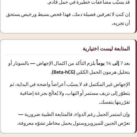
قد يسبّب مضاعفات خطيرة في حمل قادم.
إن كنتِ لا تعرفين فصيلة دمك، فهذا فحص بسيط ورخيص يستحق
أن تجريه.
المتابعة ليست اختيارية
بعد
7 إلى 14 يوماً
يلزم التأكد من اكتمال الإجهاض — بالسونار أو
بتحليل هرمون الحمل الكمّي (⁨Beta-hCG⁩).
الإجهاض غير المكتمل قد لا يسبّب أعراضاً واضحة في البداية، ثم
يتطوّر إلى نزيف مستمر أو التهاب. ولا يُعالَج بجرعة إضافية
تقرّرينها بنفسك.
وإن استمر الحمل رغم الدواء، فالمتابعة الطبية ضرورية —
تعرّض الجنين للميزوبروستول يحمل مخاطر تشوّه معروفة.