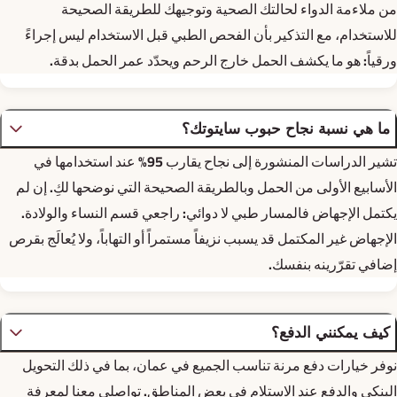
من ملاءمة الدواء لحالتك الصحية وتوجيهك للطريقة الصحيحة
للاستخدام، مع التذكير بأن الفحص الطبي قبل الاستخدام ليس إجراءً
ورقياً: هو ما يكشف الحمل خارج الرحم ويحدّد عمر الحمل بدقة.
ما هي نسبة نجاح حبوب سايتوتك؟
تشير الدراسات المنشورة إلى نجاح يقارب 95% عند استخدامها في
الأسابيع الأولى من الحمل وبالطريقة الصحيحة التي نوضحها لكِ. إن لم
يكتمل الإجهاض فالمسار طبي لا دوائي: راجعي قسم النساء والولادة.
الإجهاض غير المكتمل قد يسبب نزيفاً مستمراً أو التهاباً، ولا يُعالَج بقرص
إضافي تقرّرينه بنفسك.
كيف يمكنني الدفع؟
نوفر خيارات دفع مرنة تناسب الجميع في عمان، بما في ذلك التحويل
البنكي والدفع عند الاستلام في بعض المناطق. تواصلي معنا لمعرفة