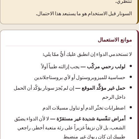
تنتظري.
السونار قبل الاستخدام هو ما يستبعد هذا الاحتمال.
موانع الاستعمال
لا تستخدمي الدواء إن انطبق عليك أيٌّ ممّا يلي:
لولب رحمي مركّب
— يجب إزالته طبياً أولاً
حساسية للميزوبروستول أو لأي بروستاجلاندين
حمل غير مؤكَّد الموقع
— إن لم يُجرَ سونار يؤكّد أن الحمل
داخل الرحم
اضطرابات تخثّر الدم أو تناول مسيلات الدم
أمراض تنفّسية شديدة غير مستقرّة
— لا لأن الدواء يضيّق
الشعب، بل لأن نزيفاً غزيراً على رئة متعبة أخطر. راجعي
طبيبك إن كان ربوك غير منضبط