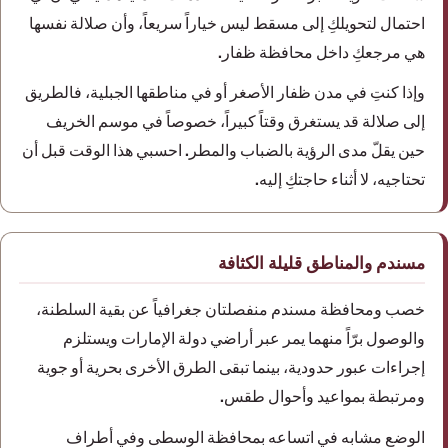
احتمال لتحويلكِ إلى مسقط ليس خياراً سريعاً، وأن صلالة نفسها
هي مرجعكِ داخل محافظة ظفار.
وإذا كنتِ في مدن ظفار الأصغر أو في مناطقها الجبلية، فالطريق
إلى صلالة قد يستغرق وقتاً كبيراً، خصوصاً في موسم الخريف
حين يقلّ مدى الرؤية بالضباب والمطر. احسبي هذا الوقت قبل أن
تحتاجيه، لا أثناء حاجتكِ إليه.
مسندم والمناطق قليلة الكثافة
خصب ومحافظة مسندم منفصلتان جغرافياً عن بقية السلطنة،
والوصول برّاً منهما يمر عبر أراضي دولة الإمارات ويستلزم
إجراءات عبور حدودية، بينما تبقى الطرق الأخرى بحرية أو جوية
ومرتبطة بمواعيد وأحوال طقس.
الوضع مشابه في اتساعه بمحافظة الوسطى وفي أطراف