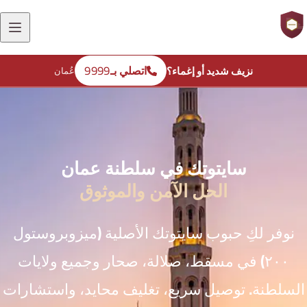
9999
اتصلي بـ
نزيف شديد أو إغماء؟
عُمان
سايتوتك في سلطنة عمان
الحل الآمن والموثوق
نوفر لكِ حبوب سايتوتك الأصلية (ميزوبروستول
٢٠٠) في مسقط، صلالة، صحار وجميع ولايات
السلطنة. توصيل سريع، تغليف محايد، واستشارات