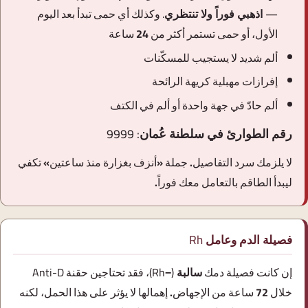
— اذهبي فوراً ولا تنتظري.
وكذلك أي حمى تبدأ بعد اليوم
الأول، أو حمى تستمر أكثر من 24 ساعة
ألم شديد لا يستجيب للمسكّنات
إفرازات مهبلية كريهة الرائحة
ألم حادّ في جهة واحدة أو ألم في الكتف
رقم الطوارئ في سلطنة عُمان:
9999
لا يلزمك سرد التفاصيل. جملة «أنزف بغزارة منذ ساعتين» تكفي
ليبدأ الطاقم بالتعامل معك فوراً.
فصيلة الدم وعامل Rh
إن كانت فصيلة دمك
سالبة (⁨Rh−⁩)
، فقد تحتاجين حقنة
Anti-D
خلال 72 ساعة من الإجهاض. إهمالها لا يؤثر على هذا الحمل، لكنه