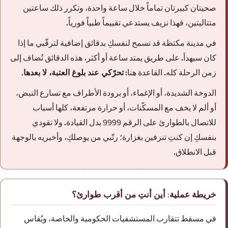
صحيتان كبيرتان تماماً خلال ساعة واحدة، وتكرر ذلك ساعتين
متتاليتين، فهذا نزيف يستدعي تقييماً طبياً فورياً.
في مدينة مكتظة قد تسمح لنفسكِ بدقائق إضافية لترقّبي ما إذا
كان سيهدأ. على طريق يمتد ساعة أو أكثر، هذه الدقائق تُضاف إلى
زمن الرحلة كله. القاعدة هنا:
تحرّكي عند بلوغ العتبة، لا بعدها
.
الدوخة الشديدة، أو الإغماء، أو برودة الأطراف مع تسارع النبض،
أو ألم لا يخف مع المسكّنات، أو حرارة مرتفعة، كلها أسباب
للاتصال بالطوارئ على الرقم
9999
بدل القيادة. ولا تقودي
بنفسكِ إن كنتِ تنزفين بغزارة؛ رتّبي من يوصلكِ، وأخبريه بالوجهة
قبل الانطلاق.
خريطة عملية: أين أنتِ من أقرب طوارئ؟
في مسقط تتقارب المستشفيات الحكومية والخاصة، ويُقاس