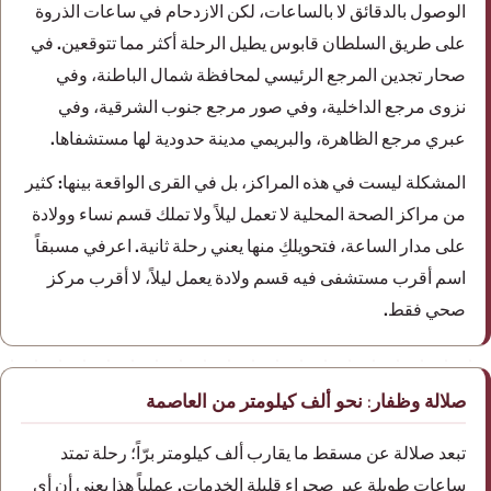
الوصول بالدقائق لا بالساعات، لكن الازدحام في ساعات الذروة
على طريق السلطان قابوس يطيل الرحلة أكثر مما تتوقعين. في
صحار تجدين المرجع الرئيسي لمحافظة شمال الباطنة، وفي
نزوى مرجع الداخلية، وفي صور مرجع جنوب الشرقية، وفي
عبري مرجع الظاهرة، والبريمي مدينة حدودية لها مستشفاها.
المشكلة ليست في هذه المراكز، بل في القرى الواقعة بينها: كثير
من مراكز الصحة المحلية لا تعمل ليلاً ولا تملك قسم نساء وولادة
على مدار الساعة، فتحويلكِ منها يعني رحلة ثانية. اعرفي مسبقاً
اسم أقرب مستشفى فيه قسم ولادة يعمل ليلاً، لا أقرب مركز
صحي فقط.
صلالة وظفار: نحو ألف كيلومتر من العاصمة
تبعد صلالة عن مسقط ما يقارب ألف كيلومتر برّاً؛ رحلة تمتد
ساعات طويلة عبر صحراء قليلة الخدمات. عملياً هذا يعني أن أي